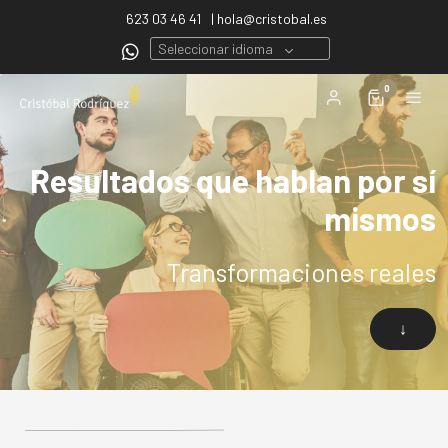
623 03 46 41
| hola@cristobal.es
Seleccionar idioma
0
Resultados que hablan por sí
mismos
Transformaciones reales
↓